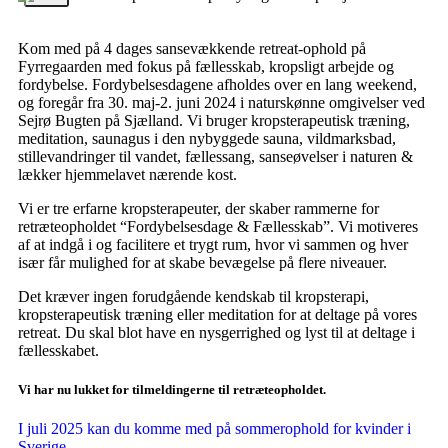
Kom med på 4 dages sansevækkende retreat-ophold på
Fyrregaarden med fokus på fællesskab, kropsligt arbejde og
fordybelse. Fordybelsesdagene afholdes over en lang weekend,
og foregår fra 30. maj-2. juni 2024 i naturskønne omgivelser ved
Sejrø Bugten på Sjælland. Vi bruger kropsterapeutisk træning,
meditation, saunagus i den nybyggede sauna, vildmarksbad,
stillevandringer til vandet, fællessang, sanseøvelser i naturen &
lækker hjemmelavet nærende kost.
Vi er tre erfarne kropsterapeuter, der skaber rammerne for
retræteopholdet “Fordybelsesdage & Fællesskab”. Vi motiveres
af at indgå i og facilitere et trygt rum, hvor vi sammen og hver
især får mulighed for at skabe bevægelse på flere niveauer.
Det kræver ingen forudgående kendskab til kropsterapi,
kropsterapeutisk træning eller meditation for at deltage på vores
retreat. Du skal blot have en nysgerrighed og lyst til at deltage i
fællesskabet.
Vi har nu lukket for tilmeldingerne til retræteopholdet.
I juli 2025 kan du komme med på sommerophold for kvinder i
Sverige.