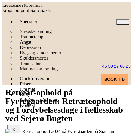
Kropsterapi i København
Kropsterapeut Sara Saxild
Specialer
Stressbehandling
Traumeterapi
Angst
Depression
Ryg- og lændesmerter
Skuldersmerter
Tennisalbue
+45 30 27 60 23
Manuvision træning
Om kropsterapi
BOOK TID
Priser
Om mig
Retreat-ophold på
Blog
Fyrregaarden: Retræteophold
Selvforsvar for unge
Kontakt
og Fordybelsesdage i fællesskab
ved Sejerø Bugten
X